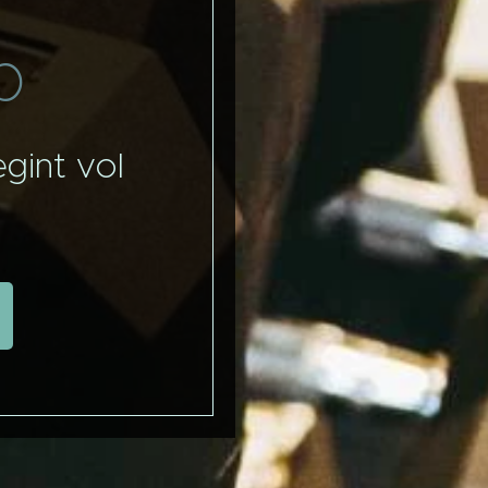
b
gint vol