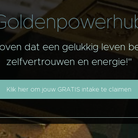
Goldenpowerhu
loven dat een gelukkig leven be
zelfvertrouwen en energie!"
Klik hier om jouw GRATIS intake te claimen