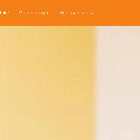
ntake
Getuigenissen
Meer pagina's