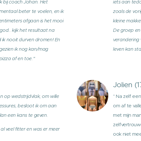
 bij coach Johan. Het
iets aan ted
mentaal beter te voelen, en ik
zoals de vor
centimeters afgaan is het mooi
kleine makke
.. kijk het resultaat na
De groep en
d ik nooit durven dromen! En
verandering 
ngezien ik nog kan/mag
leven kan st
pizza af en toe."
Jolien (1
n op wedstrijdvlak, om wille
" Na zelf e
ssures, besloot ik om aan
om af te val
plan een kans te geven.
met mijn mam
zelfvertrouw
l veel fitter en was er meer
ook niet me