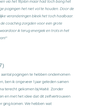
oen via het fitplan maar had toch bang het
ige pogingen het niet vol te houden. Door de
lijke veranderingen bleek het toch haalbaar.
 de coaching zorgden voor een grote
waardoor ik terug energiek en trots in het
aan!"
7)
en aantal pogingen te hebben ondernomen
len, ben ik ongeveer 1 jaar geleden samen
a terecht gekomen bij Maité. Zonder
en en met het idee dat dit zelfvertrouwen
er ging komen. We hebben wat