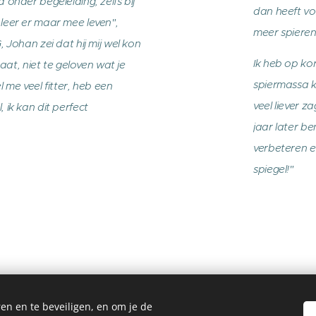
onder begeleiding, zelfs bij
dan heeft vo
leer er maar mee leven",
meer spieren
 Johan zei dat hij mij wel kon
Ik heb op kor
taat, niet te geloven wat je
spiermassa 
el me veel fitter, heb een
veel liever 
 ik kan dit perfect
jaar later be
verbeteren e
spiegel!"
en en te beveiligen, en om je de
Goldenpowerhub - Oude Geelsebaan 102, 2431 Veerle - Laakdal