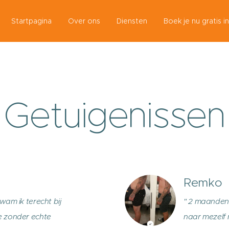
Startpagina
Over ons
Diensten
Boek je nu gratis i
Getuigenissen
Remko
am ik terecht bij
" 2 maanden 
e zonder echte
naar mezelf 