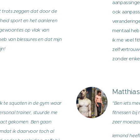
aanpassingen
 trots zeggen dat door de
ook aanpass
heid sport en het aanleren
veranderinge
 gewoontes op vlak van
mentaal heb 
 heb van blessures en dat mijn
ik me veel fi
jn!
zelfvertrouwe
zonder enkel
Matthias
 ik te squaten in de gym waar
"Ben iets me
rsonal trainer, stuurde me
fitnessen bij
ntact gekomen. Ben gaan
zeer moeiza
 omdat ik daarvoor toch al
Iemand heeft