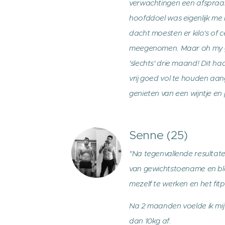
verwachtingen een afspraak
hoofddoel was eigenlijk me 
dacht moesten er kilo's of 
meegenomen. Maar oh my god
'slechts' drie maand! Dit ha
vrij goed vol te houden aa
genieten van een wijntje en 
Senne (25)
"Na tegenvallende resultate
van gewichtstoename en ble
mezelf te werken en het fit
Na 2 maanden voelde ik mij a
dan 10kg af.