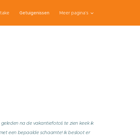
ntake
Getuigenissen
Meer pagina's
geleden na de vakantiefoto´s te zien keek ik
met een bepaalde schaamte! Ik besloot er